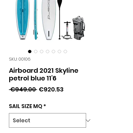
SKU: 00106
Airboard 2021 Skyline
petrol blue 11'6
Regular
Sale
 €949.00 
€920.53
Price
Price
SAIL SIZE MQ
*